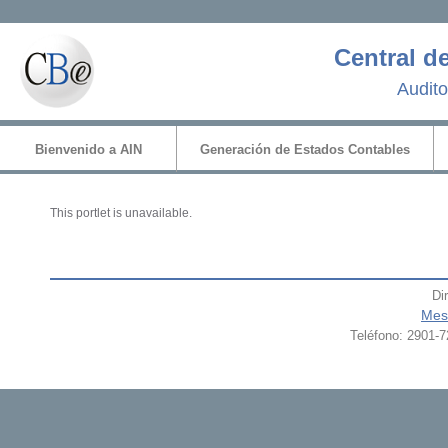
Central d
Audito
Home
Bienvenido a AIN
Generación de Estados Contables
This portlet is unavailable.
Di
Mes
Teléfono:
2901-7